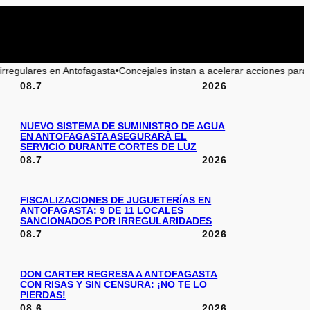
Concejales instan a acelerar acciones para la playa La Chimba y preven
08.7
2026
NUEVO SISTEMA DE SUMINISTRO DE AGUA
EN ANTOFAGASTA ASEGURARÁ EL
SERVICIO DURANTE CORTES DE LUZ
08.7
2026
FISCALIZACIONES DE JUGUETERÍAS EN
ANTOFAGASTA: 9 DE 11 LOCALES
SANCIONADOS POR IRREGULARIDADES
08.7
2026
DON CARTER REGRESA A ANTOFAGASTA
CON RISAS Y SIN CENSURA: ¡NO TE LO
PIERDAS!
08.6
2026