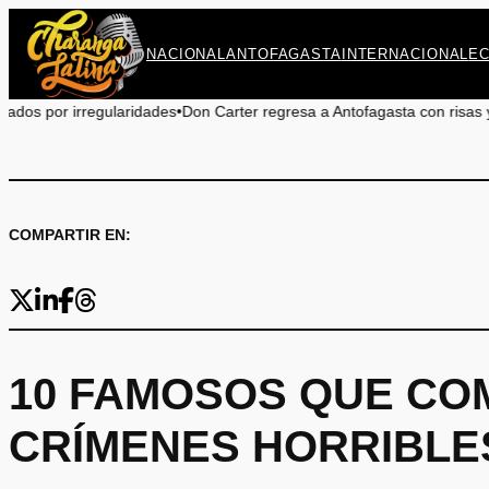
Saltar
al
NACIONAL
ANTOFAGASTA
INTERNACIONAL
E
contenido
on Carter regresa a Antofagasta con risas y sin censura: ¡No te lo pier
COMPARTIR EN:
10 FAMOSOS QUE CO
CRÍMENES HORRIBLE