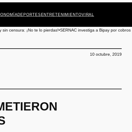
CONOMÍA
DEPORTES
ENTRETENIMIENTO
VIRAL
das!
•
SERNAC investiga a Bipay por cobros irregulares en Antofagasta
•
10 octubre, 2019
METIERON
S