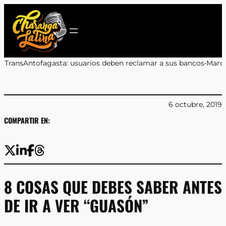
Saltar
al
contenido
lamar a sus bancos
•
Marcos Celedón: «Antofagasta merece eventos 
6 octubre, 2019
COMPARTIR EN:
8 COSAS QUE DEBES SABER ANTES
DE IR A VER “GUASÓN”