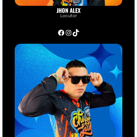
JHON ALEX
Locutor
Facebook
Instagram
TikTok