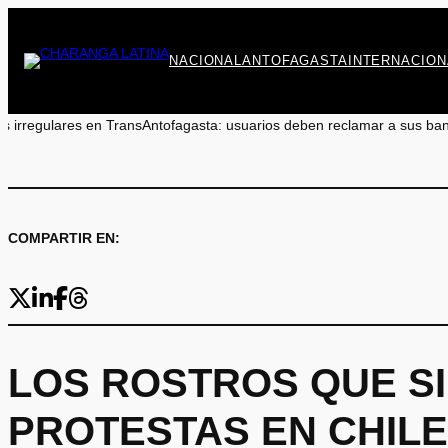
Saltar
al
contenido
NACIONAL
ANTOFAGASTA
INTERNACION
arios deben reclamar a sus bancos
•
Marcos Celedón: «Antofagasta merec
COMPARTIR EN:
LOS ROSTROS QUE S
PROTESTAS EN CHILE