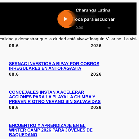
Charanga Latina
En vivo 24h
Toca para escuchar
0:00
∞
iva»
•
Joaquín Villarino: La visión optimista de Antofagasta en el context
08.6
2026
SERNAC INVESTIGA A BIPAY POR COBROS
IRREGULARES EN ANTOFAGASTA
08.6
2026
CONCEJALES INSTAN A ACELERAR
ACCIONES PARA LA PLAYA LA CHIMBA Y
PREVENIR OTRO VERANO SIN SALVAVIDAS
08.6
2026
ENCUENTRO Y APRENDIZAJE EN EL
WINTER CAMP 2026 PARA JÓVENES DE
BAQUEDANO