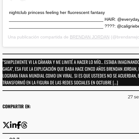
nightclub princess feeling her fluorescent fantasy
______________________________________ HAIR: @everyda
______________________________________ ????: @caligriebe
Una publicación compartida de
BRENDAN JORDAN
(@brendanwjo
“SIMPLEMENTE VI LA CÁMARA Y ME LIMITÉ A HACER LO MÍO… ESTABA IMAGINAND
GAGA”, ESA FUE LA EXPLICACIÓN QUE DABA HACE CINCO AÑOS BRENDAN JORDAN,
LOGRARA FAMA MUNDIAL COMO UN VIRAL. SI ES QUE USTEDES NO SE ACUERDAN, 
TRANSFORMÓ EN LA FIGURA DE LAS REDES SOCIALES EN OCTUBRE […]
27 s
COMPARTIR EN: