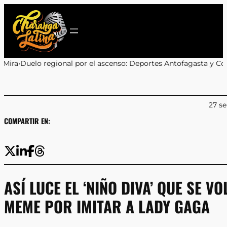
Saltar
al
contenido
r el ascenso: Deportes Antofagasta y Cobreloa se enfrentarán en 
27 s
COMPARTIR EN:
ASÍ LUCE EL ‘NIÑO DIVA’ QUE SE VO
MEME POR IMITAR A LADY GAGA