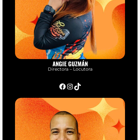
ANGIE GUZMÁN
Directora – Locutora
Facebook
Instagram
TikTok