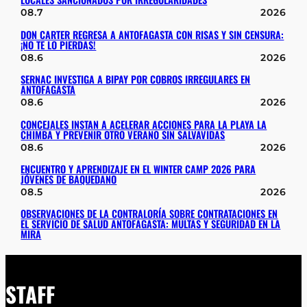
08.7
2026
DON CARTER REGRESA A ANTOFAGASTA CON RISAS Y SIN CENSURA:
¡NO TE LO PIERDAS!
08.6
2026
SERNAC INVESTIGA A BIPAY POR COBROS IRREGULARES EN
ANTOFAGASTA
08.6
2026
CONCEJALES INSTAN A ACELERAR ACCIONES PARA LA PLAYA LA
CHIMBA Y PREVENIR OTRO VERANO SIN SALVAVIDAS
08.6
2026
ENCUENTRO Y APRENDIZAJE EN EL WINTER CAMP 2026 PARA
JÓVENES DE BAQUEDANO
08.5
2026
OBSERVACIONES DE LA CONTRALORÍA SOBRE CONTRATACIONES EN
EL SERVICIO DE SALUD ANTOFAGASTA: MULTAS Y SEGURIDAD EN LA
MIRA
STAFF