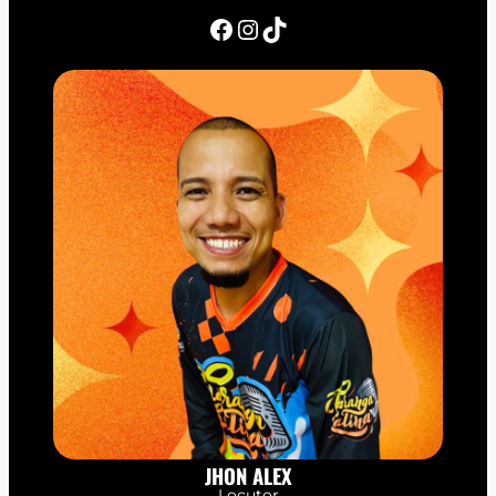
Facebook
Instagram
TikTok
JHON ALEX
Locutor