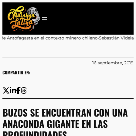
Saltar
al
contenido
n el contexto minero chileno
•
Sebastián Videla aclara que propues
16 septiembre, 2019
COMPARTIR EN:
BUZOS SE ENCUENTRAN CON UNA
ANACONDA GIGANTE EN LAS
PROFUNDIDADES