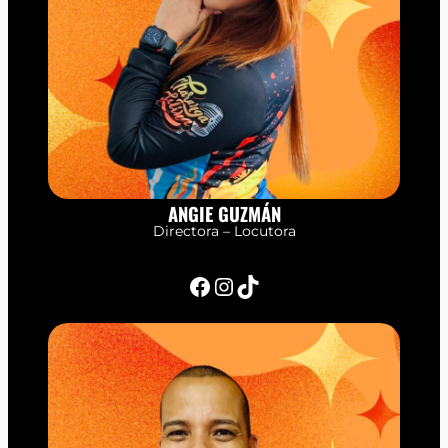
ANGIE GUZMÁN
Directora – Locutora
Facebook
Instagram
TikTok