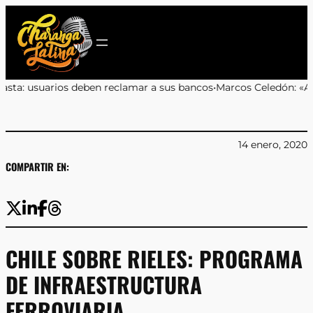
Saltar
al
contenido
r a sus bancos
•
Marcos Celedón: «Antofagasta merece eventos cult
14 enero, 2020
COMPARTIR EN:
CHILE SOBRE RIELES: PROGRAMA
DE INFRAESTRUCTURA
FERROVIARIA