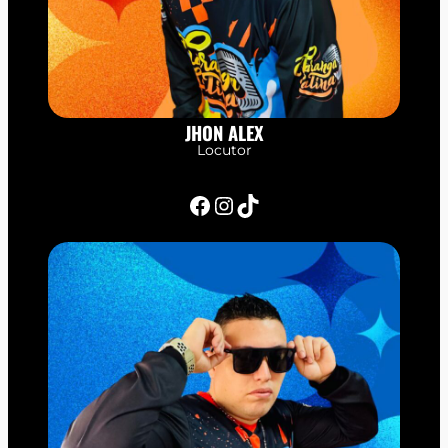
JHON ALEX
Locutor
Facebook
Instagram
TikTok