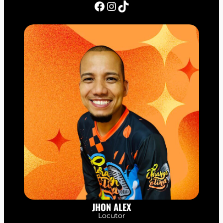
Facebook
Instagram
TikTok
JHON ALEX
Locutor