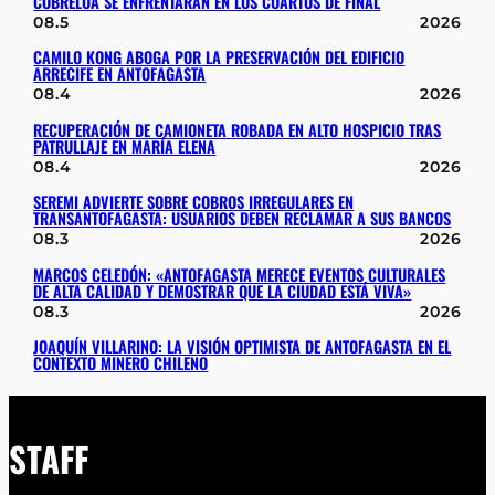
COBRELOA SE ENFRENTARÁN EN LOS CUARTOS DE FINAL
08.5
2026
CAMILO KONG ABOGA POR LA PRESERVACIÓN DEL EDIFICIO
ARRECIFE EN ANTOFAGASTA
08.4
2026
RECUPERACIÓN DE CAMIONETA ROBADA EN ALTO HOSPICIO TRAS
PATRULLAJE EN MARÍA ELENA
08.4
2026
SEREMI ADVIERTE SOBRE COBROS IRREGULARES EN
TRANSANTOFAGASTA: USUARIOS DEBEN RECLAMAR A SUS BANCOS
08.3
2026
MARCOS CELEDÓN: «ANTOFAGASTA MERECE EVENTOS CULTURALES
DE ALTA CALIDAD Y DEMOSTRAR QUE LA CIUDAD ESTÁ VIVA»
08.3
2026
JOAQUÍN VILLARINO: LA VISIÓN OPTIMISTA DE ANTOFAGASTA EN EL
CONTEXTO MINERO CHILENO
STAFF