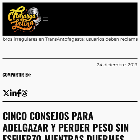
Saltar
al
contenido
en TransAntofagasta: usuarios deben reclamar a sus bancos
•
Marco
24 diciembre, 2019
COMPARTIR EN:
CINCO CONSEJOS PARA
ADELGAZAR Y PERDER PESO SIN
ESFUERZO MIENTRAS DUERMES