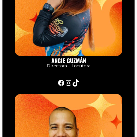
ANGIE GUZMÁN
Directora – Locutora
Facebook
Instagram
TikTok