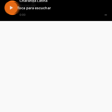
Charanga Latina
En vivo 24h
Toca para escuchar
0:00
∞