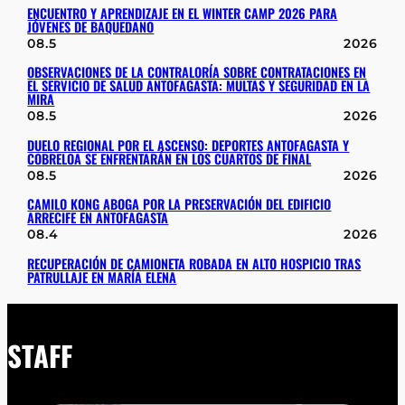
ENCUENTRO Y APRENDIZAJE EN EL WINTER CAMP 2026 PARA
JÓVENES DE BAQUEDANO
08.5
2026
OBSERVACIONES DE LA CONTRALORÍA SOBRE CONTRATACIONES EN
EL SERVICIO DE SALUD ANTOFAGASTA: MULTAS Y SEGURIDAD EN LA
MIRA
08.5
2026
DUELO REGIONAL POR EL ASCENSO: DEPORTES ANTOFAGASTA Y
COBRELOA SE ENFRENTARÁN EN LOS CUARTOS DE FINAL
08.5
2026
CAMILO KONG ABOGA POR LA PRESERVACIÓN DEL EDIFICIO
ARRECIFE EN ANTOFAGASTA
08.4
2026
RECUPERACIÓN DE CAMIONETA ROBADA EN ALTO HOSPICIO TRAS
PATRULLAJE EN MARÍA ELENA
STAFF