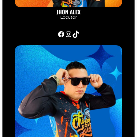
JHON ALEX
Locutor
Facebook
Instagram
TikTok