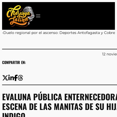
Saltar
al
contenido
 el ascenso: Deportes Antofagasta y Cobreloa se enfrentarán en l
12 novi
COMPARTIR EN:
EVALUNA PÚBLICA ENTERNECEDOR
ESCENA DE LAS MANITAS DE SU HI
INDIGO