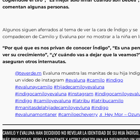
comentan algunas personas.
Algunos siguen aferrados al tema de ver la cara de Índigo y se
compadecen de Camilo y Evaluna por no mostrar a la niña en l
“Por qué que es nos privan de conocer Índigo”, “Es una pe
ver su crecimiento”, “¿Y cuándo vas a dejar que la veamos?”
aseguran otros internautas.
@teverde.m
Evaluna muestra las manitas de su hija Indi
un video de instagram
#evaluna
#camilo
#indigo
#evalunaycamilo
#hijadecamiloyevaluna
#indigocamiloyevaluna
#instagram
#indigocamiloyeval
#indigo
#camiloyevaluna
#latribu
#latribucamilo
#manitasdelahijadecamiloyevluna
#indigo
#evalunamontaner
#camiloecheverry
♬ Hey Mor – Ozun
CAMILO Y EVALUNA HAN DECIDIDO NO REVELAR LA IDENTIDAD DE SU HIJA ÍNDIGO
MÁS PRIVACIDAD, PERO LA CANTANTE Y ACTRIZ VENEZOLANA HA DIFUNDIDO UN V