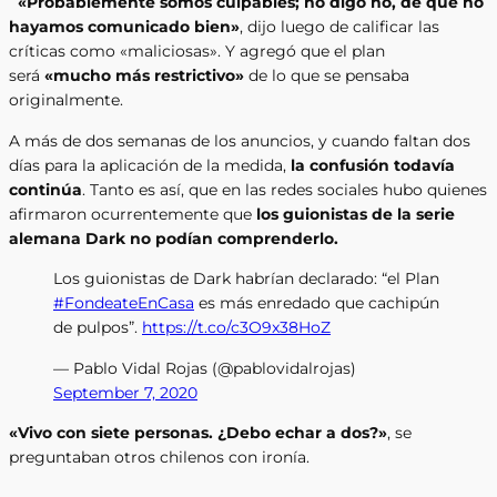
«Probablemente somos culpables; no digo no, de que no
hayamos comunicado bien»
, dijo luego de calificar las
críticas como «maliciosas». Y agregó que el plan
será
«mucho más restrictivo»
de lo que se pensaba
originalmente.
A más de dos semanas de los anuncios, y cuando faltan dos
días para la aplicación de la medida,
la confusión todavía
continúa
. Tanto es así, que en las redes sociales hubo quienes
afirmaron ocurrentemente que
los guionistas de la serie
alemana Dark no podían comprenderlo.
Los guionistas de Dark habrían declarado: “el Plan
#FondeateEnCasa
es más enredado que cachipún
de pulpos”.
https://t.co/c3O9x38HoZ
— Pablo Vidal Rojas (@pablovidalrojas)
September 7, 2020
«Vivo con siete personas. ¿Debo echar a dos?»
, se
preguntaban otros chilenos con ironía.