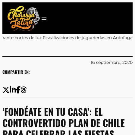
Saltar
al
contenido
alizaciones de jugueterías en Antofagasta: 9 de 11 locales sancio
16 septiembre, 2020
COMPARTIR EN:
‘FONDÉATE EN TU CASA’: EL
CONTROVERTIDO PLAN DE CHILE
PARA CELEBRAR LAS FIESTAS