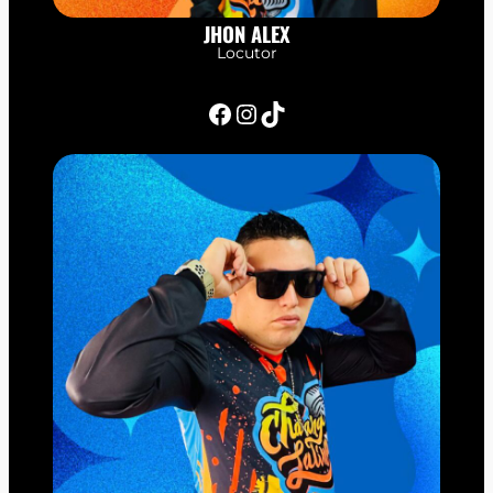
JHON ALEX
Locutor
Facebook
Instagram
TikTok