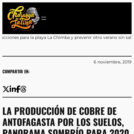
Saltar
al
contenido
aya La Chimba y prevenir otro verano sin salvavidas
•
Encuentro y 
6 noviembre, 2019
COMPARTIR EN:
LA PRODUCCIÓN DE COBRE DE
ANTOFAGASTA POR LOS SUELOS,
PANORAMA SOMBRÍO PARA 2020