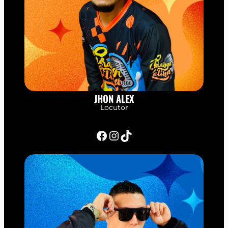
JHON ALEX
Locutor
Facebook
Instagram
TikTok