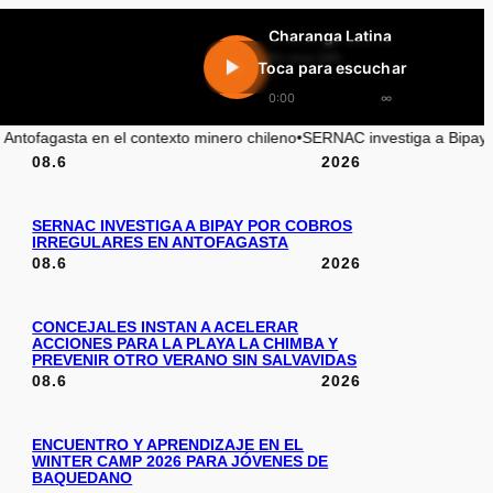
Charanga Latina
En vivo 24h
Toca para escuchar
0:00
∞
exto minero chileno
•
SERNAC investiga a Bipay por cobros irregulares e
08.6
2026
SERNAC INVESTIGA A BIPAY POR COBROS
IRREGULARES EN ANTOFAGASTA
08.6
2026
CONCEJALES INSTAN A ACELERAR
ACCIONES PARA LA PLAYA LA CHIMBA Y
PREVENIR OTRO VERANO SIN SALVAVIDAS
08.6
2026
ENCUENTRO Y APRENDIZAJE EN EL
WINTER CAMP 2026 PARA JÓVENES DE
BAQUEDANO