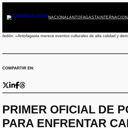
Saltar
al
contenido
NACIONAL
ANTOFAGASTA
INTERNACION
ece eventos culturales de alta calidad y demostrar que la ciudad est
COMPARTIR EN:
PRIMER OFICIAL DE P
PARA ENFRENTAR C