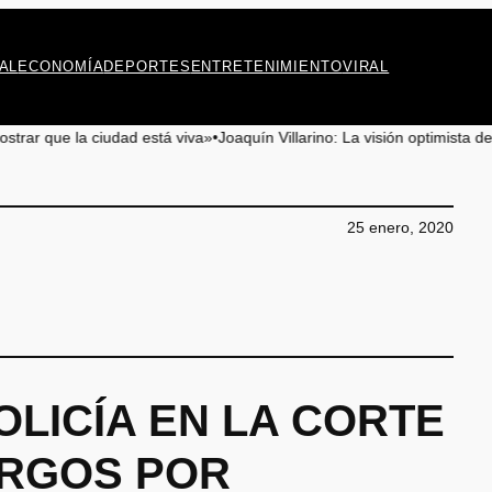
AL
ECONOMÍA
DEPORTES
ENTRETENIMIENTO
VIRAL
á viva»
•
Joaquín Villarino: La visión optimista de Antofagasta en el cont
25 enero, 2020
OLICÍA EN LA CORTE
ARGOS POR