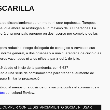
SCARILLA
gla de distanciamiento de un metro ni usar tapabocas. Tampoco
icas, que ahora se restringen a un máximo de 300 personas. La
 será el primer país europeo en deshacerse por completo de las
para reducir el riesgo dellegada de contagios a través de sus
r norma general, a dos pruebas y a una cuarentena de cinco días
jeros vacunados ni a los niños a partir del 1 de julio.
9 desde el inicio de la pandemia, con 6.637
tió a una serie de confinamientos para frenar el aumento de
ara limitar la propagación.
ibido al menos una dosis de una vacuna contra el coronavirus y
tos
de Iceland Review.
E CUMPLIR CON EL DISTANCIAMIENTO SOCIAL NI USAR