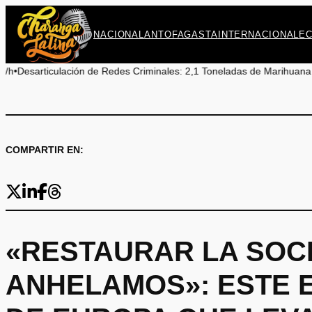
Saltar
al
NACIONAL
ANTOFAGASTA
INTERNACIONAL
E
contenido
ación de Redes Criminales: 2,1 Toneladas de Marihuana Incautadas en
COMPARTIR EN:
«RESTAURAR LA SOC
ANHELAMOS»: ESTE E