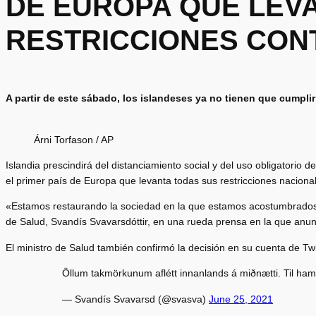
DE EUROPA QUE LEV
RESTRICCIONES CONT
A partir de este sábado, los islandeses ya no tienen que cumplir
Árni Torfason / AP
Islandia prescindirá del distanciamiento social y del uso obligatorio d
el primer país de Europa que levanta todas sus restricciones nacion
«Estamos restaurando la sociedad en la que estamos acostumbrados a 
de Salud, Svandís Svavarsdóttir, en una rueda prensa en la que anunc
El ministro de Salud también confirmó la decisión en su cuenta de Twi
Öllum takmörkunum aflétt innanlands á miðnætti. Til ham
— Svandís Svavarsd (@svasva)
June 25, 2021