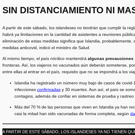
SIN DISTANCIAMIENTO NI MA
A partir de este sábado, los islandeses no tendrán que cumplir la re
habrá ya limitaciones en la cantidad de asistentes a reuniones públ
eliminación de estas medidas significa que Islandia, probablemente,
medidas anticovid, indicó el ministro de Salud.
Al mismo tiempo, el país nórdico mantendrá
algunas precauciones
fronteras. Así, los viajeros no vacunados aún deberán someterse, po
entre ellas al entrar en el país, requisito que no se impondrá a los via
Islandia ha registrado un número muy bajo de casos de covid-1
infecciones
confirmadas
y 30 muertes. Aun así, el país se some
contagios, además de confiar en sistemas de prueba y rastreo p
Más del 70 % de las personas que viven en Islandia ya han rec
casi la mitad han sido vacunadas de forma completa, según
da
A PARTIR DE ESTE SÁBADO, LOS ISLANDESES YA NO TIENEN QU