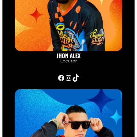
JHON ALEX
Locutor
Facebook
Instagram
TikTok