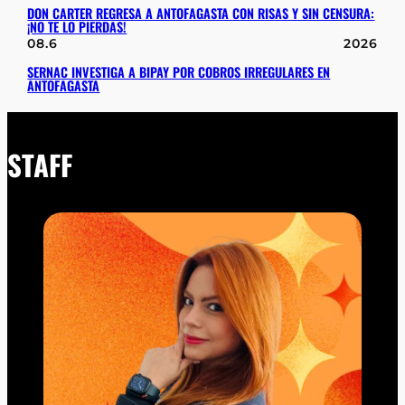
DON CARTER REGRESA A ANTOFAGASTA CON RISAS Y SIN CENSURA:
¡NO TE LO PIERDAS!
08.6
2026
SERNAC INVESTIGA A BIPAY POR COBROS IRREGULARES EN
ANTOFAGASTA
STAFF