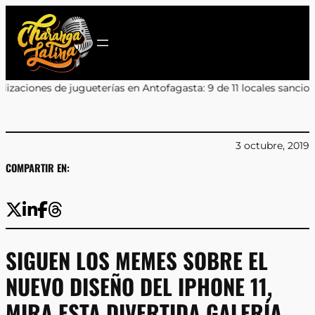
Saltar
al
contenido
asta: 9 de 11 locales sancionados por irregularidades
•
Don Carter 
3 octubre, 2019
COMPARTIR EN:
SIGUEN LOS MEMES SOBRE EL
NUEVO DISEÑO DEL IPHONE 11,
MIRA ESTA DIVERTIDA GALERÍA