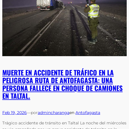
MUERTE EN ACCIDENTE DE TRÁFICO EN LA
PELIGROSA RUTA DE ANTOFAGASTA: UNA
PERSONA FALLECE EN CHOQUE DE CAMIONES
EN TALTAL.
Feb 19, 2026
—
por
admincharanga
en
Antofagasta
Trágico accidente de tránsito en Taltal La noche del miércoles