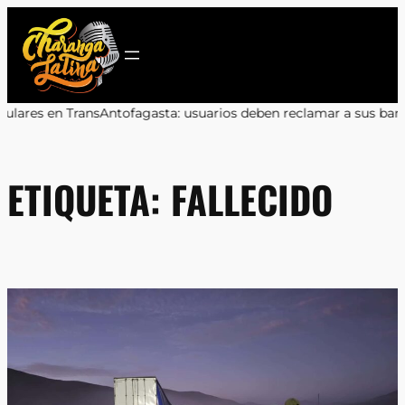
Saltar
al
contenido
reclamar a sus bancos
•
Marcos Celedón: «Antofagasta merece event
ETIQUETA:
FALLECIDO