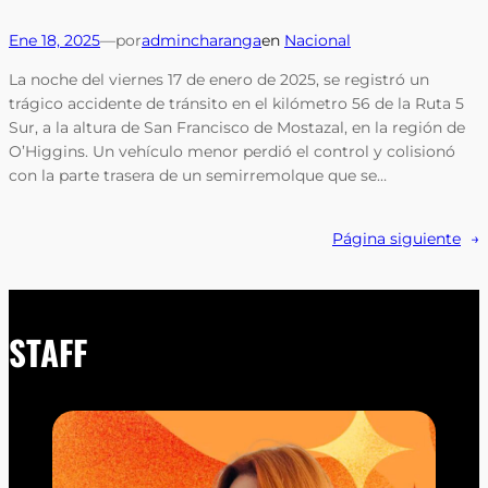
Ene 18, 2025
—
por
admincharanga
en
Nacional
La noche del viernes 17 de enero de 2025, se registró un
trágico accidente de tránsito en el kilómetro 56 de la Ruta 5
Sur, a la altura de San Francisco de Mostazal, en la región de
O’Higgins. Un vehículo menor perdió el control y colisionó
con la parte trasera de un semirremolque que se…
Página siguiente
→
STAFF