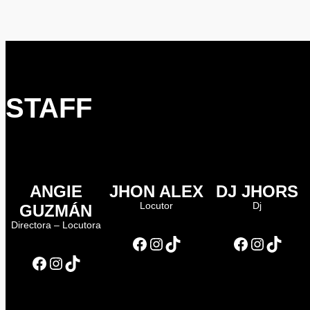
STAFF
ANGIE
JHON ALEX
DJ JHORS
Locutor
Dj
GUZMÁN
Directora – Locutora
Facebook
Instagram
TikTok
Facebook
Instagram
TikTok
Facebook
Instagram
TikTok