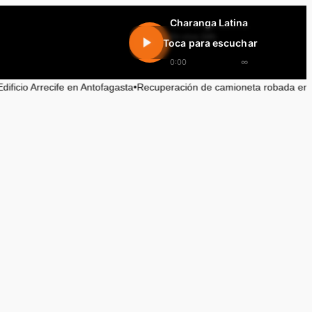
Charanga Latina
En vivo 24h
Toca para escuchar
0:00
∞
e en Antofagasta
•
Recuperación de camioneta robada en Alto Hospicio tr