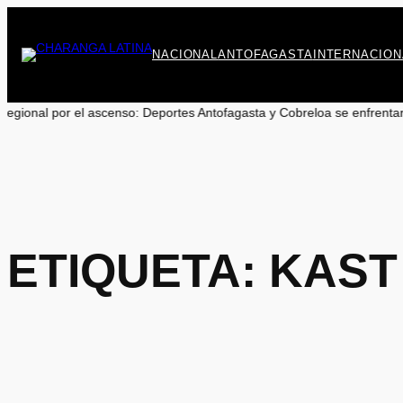
Saltar
al
contenido
NACIONAL
ANTOFAGASTA
INTERNACION
l ascenso: Deportes Antofagasta y Cobreloa se enfrentarán en los cuart
ETIQUETA:
KAST