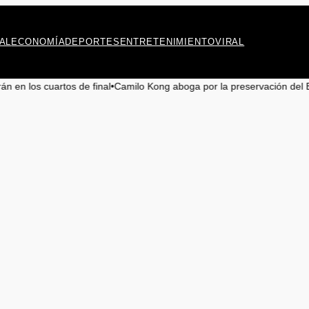
AL
ECONOMÍA
DEPORTES
ENTRETENIMIENTO
VIRAL
os de final
•
Camilo Kong aboga por la preservación del Edificio Arrecif