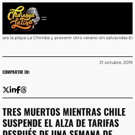
Saltar
al
contenido
 y prevenir otro verano sin salvavidas
•
Encuentro y Aprendizaje 
21 octubre, 2019
COMPARTIR EN:
TRES MUERTOS MIENTRAS CHILE
SUSPENDE EL ALZA DE TARIFAS
DESPUÉS DE UNA SEMANA DE