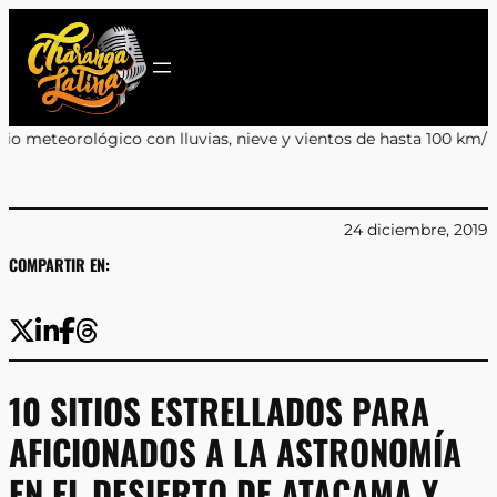
Saltar
al
contenido
ve y vientos de hasta 100 km/h
•
Desarticulación de Redes Crimina
24 diciembre, 2019
COMPARTIR EN:
10 SITIOS ESTRELLADOS PARA
AFICIONADOS A LA ASTRONOMÍA
EN EL DESIERTO DE ATACAMA Y