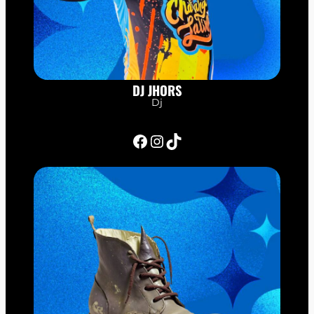
DJ JHORS
Dj
Facebook
Instagram
TikTok