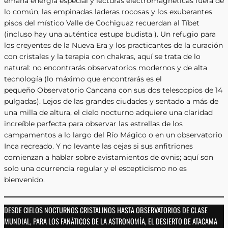
emana energía especial y lecturas electromagnéticas fuera de
lo común, las empinadas laderas rocosas y los exuberantes
pisos del místico Valle de Cochiguaz recuerdan al Tíbet
(incluso hay una auténtica estupa budista ). Un refugio para
los creyentes de la Nueva Era y los practicantes de la curación
con cristales y la terapia con chakras, aquí se trata de lo
natural: no encontrarás observatorios modernos y de alta
tecnología (lo máximo que encontrarás es el
pequeño Observatorio Cancana con sus dos telescopios de 14
pulgadas). Lejos de las grandes ciudades y sentado a más de
una milla de altura, el cielo nocturno adquiere una claridad
increíble perfecta para observar las estrellas de los
campamentos a lo largo del Río Mágico o en un observatorio
Inca recreado. Y no levante las cejas si sus anfitriones
comienzan a hablar sobre avistamientos de ovnis; aquí son
solo una ocurrencia regular y el escepticismo no es
bienvenido.
DESDE CIELOS NOCTURNOS CRISTALINOS HASTA OBSERVATORIOS DE CLASE
MUNDIAL, PARA LOS FANÁTICOS DE LA ASTRONOMÍA, EL DESIERTO DE ATACAMA