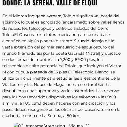
DONDE:
LA SERENA, VALLE DE ELQUI
En el idioma indígena aymara, Tololo significa «al borde del
abismo», lo cual es apropiado: encaramado sobre valles llenos
de nubes, los telescopios y edificios aislados del Cerro
TololoEl Observatorio Interamericano parece una base
científica en algún planeta distante. Situado debajo de la
vasta extensión del primer santuario de esquí oscuro del
mundo (llamado así por la poeta Gabriela Mistral) y ubicado
en dos cimas de montañas a 7,200 y 8,900 pies, los
telescopios de alta potencia de Tololo, que incluyen el Victor
M con cúpula plateada de 13 pies El Telescopio Blanco, se
utiliza principalmente para estudiar las áreas centrales de la
Vía Láctea y las Nubes de Magallanes, pero también ha
descubierto una supernova y varios asteroides. Las reservas
para los dos recorridos disponibles los sábados (a las 9:00
a.m. y a la 1:00 p.m.) deben hacerse con anticipación y los
pases deben recogerse en las oficinas del observatorio en la
ciudad balnearia de La Serena, a 80 km.