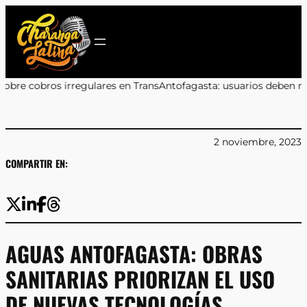
Saltar
al
contenido
egulares en TransAntofagasta: usuarios deben reclamar a sus ba
2 noviembre, 2023
COMPARTIR EN:
AGUAS ANTOFAGASTA: OBRAS
SANITARIAS PRIORIZAN EL USO
DE NUEVAS TECNOLOGÍAS