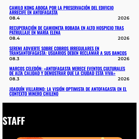
CAMILO KONG ABOGA POR LA PRESERVACIÓN DEL EDIFICIO
ARRECIFE EN ANTOFAGASTA
08.4
2026
RECUPERACIÓN DE CAMIONETA ROBADA EN ALTO HOSPICIO TRAS
PATRULLAJE EN MARÍA ELENA
08.4
2026
SEREMI ADVIERTE SOBRE COBROS IRREGULARES EN
TRANSANTOFAGASTA: USUARIOS DEBEN RECLAMAR A SUS BANCOS
08.3
2026
MARCOS CELEDÓN: «ANTOFAGASTA MERECE EVENTOS CULTURALES
DE ALTA CALIDAD Y DEMOSTRAR QUE LA CIUDAD ESTÁ VIVA»
08.3
2026
JOAQUÍN VILLARINO: LA VISIÓN OPTIMISTA DE ANTOFAGASTA EN EL
CONTEXTO MINERO CHILENO
STAFF