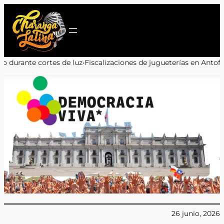
Saltar
al
contenido
uz
•
Fiscalizaciones de jugueterías en Antofagasta: 9 de 11 locales
26 junio, 2026