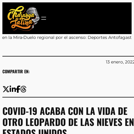
Saltar
al
contenido
nal por el ascenso: Deportes Antofagasta y Cobreloa se enfrenta
13 enero, 202
COMPARTIR EN:
COVID-19 ACABA CON LA VIDA DE
OTRO LEOPARDO DE LAS NIEVES EN
ESTADOS UNIDOS.