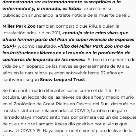
demostrando ser extremadamente susceptibles a la
enfermedad y, a menudo, es fatal»
, expresó en su
publicación anunciando la triste noticia de la muerte de Rilu .
Miller Park Zoo
también compartió que Rilu, a quien la
instalación adquirió en 2011,
«produjo siete crías vivas que
ahora forman parte del Plan de supervivencia de especies
(SSP)»
y, como resultado,
«hizo del Miller Park Zoo una de
las instituciones líderes en el mundo en la producción de
cachorros de leopardo de las nieves»
. Si bien la esperanza de
vida de un leopardo de las nieves es generalmente de 10 a 12
años en la naturaleza, pueden sobrevivir hasta 22 años en
cautiverio, según
Snow Leopard Trust
.
Se han confirmado diferentes casos como el de Rilu; En
octubre, un leopardo de las nieves de dos años y medio murió
en el Zoológico de Great Plains en Dakota del Sur, después de
mostrar síntomas relacionados al COVID, tambien un gato
llamado Baya mostró síntomas por primera vez un día despué
de que un tigre llamado Keesa dio positivo por el virus que
causa el COVID-19. Baya experimentó «un rápido declive de la