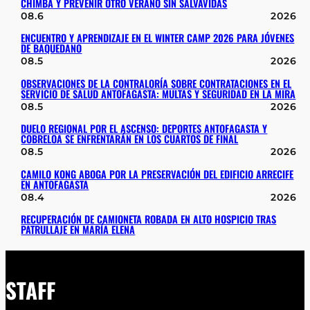
CHIMBA Y PREVENIR OTRO VERANO SIN SALVAVIDAS
08.6
2026
ENCUENTRO Y APRENDIZAJE EN EL WINTER CAMP 2026 PARA JÓVENES
DE BAQUEDANO
08.5
2026
OBSERVACIONES DE LA CONTRALORÍA SOBRE CONTRATACIONES EN EL
SERVICIO DE SALUD ANTOFAGASTA: MULTAS Y SEGURIDAD EN LA MIRA
08.5
2026
DUELO REGIONAL POR EL ASCENSO: DEPORTES ANTOFAGASTA Y
COBRELOA SE ENFRENTARÁN EN LOS CUARTOS DE FINAL
08.5
2026
CAMILO KONG ABOGA POR LA PRESERVACIÓN DEL EDIFICIO ARRECIFE
EN ANTOFAGASTA
08.4
2026
RECUPERACIÓN DE CAMIONETA ROBADA EN ALTO HOSPICIO TRAS
PATRULLAJE EN MARÍA ELENA
STAFF