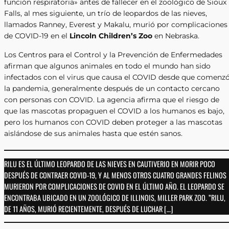
función respiratoria» antes de fallecer en el zoológico de Sioux
Falls, al mes siguiente, un trío de leopardos de las nieves,
llamados Ranney, Everest y Makalu, murió por complicaciones
de COVID-19 en el
Lincoln Children’s Zoo
en Nebraska.
Los Centros para el Control y la Prevención de Enfermedades
afirman que algunos animales en todo el mundo han sido
infectados con el virus que causa el COVID desde que comenz
la pandemia, generalmente después de un contacto cercano
con personas con COVID. La agencia afirma que el riesgo de
que las mascotas propaguen el COVID a los humanos es bajo,
pero los humanos con COVID deben proteger a las mascotas
aislándose de sus animales hasta que estén sanos.
RILU ES EL ÚLTIMO LEOPARDO DE LAS NIEVES EN CAUTIVERIO EN MORIR POCO
DESPUÉS DE CONTRAER COVID-19, Y AL MENOS OTROS CUATRO GRANDES FELINOS
MURIERON POR COMPLICACIONES DE COVID EN EL ÚLTIMO AÑO. EL LEOPARDO SE
ENCONTRABA UBICADO EN UN ZOOLÓGICO DE ILLINOIS, MILLER PARK ZOO. ”RILU,
DE 11 AÑOS, MURIÓ RECIENTEMENTE, DESPUÉS DE LUCHAR […]