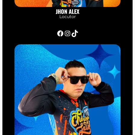
JHON ALEX
Locutor
Facebook
Instagram
TikTok