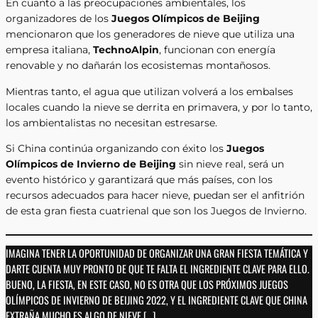
En cuanto a las preocupaciones ambientales, los
organizadores de los
Juegos Olímpicos de Beijing
mencionaron que los generadores de nieve que utiliza una
empresa italiana,
TechnoAlpin
, funcionan con energía
renovable y no dañarán los ecosistemas montañosos.
Mientras tanto, el agua que utilizan volverá a los embalses
locales cuando la nieve se derrita en primavera, y por lo tanto,
los ambientalistas no necesitan estresarse.
Si China continúa organizando con éxito los
Juegos
Olímpicos de Invierno de Beijing
sin nieve real, será un
evento histórico y garantizará que más países, con los
recursos adecuados para hacer nieve, puedan ser el anfitrión
de esta gran fiesta cuatrienal que son los Juegos de Invierno.
IMAGINA TENER LA OPORTUNIDAD DE ORGANIZAR UNA GRAN FIESTA TEMÁTICA Y
DARTE CUENTA MUY PRONTO DE QUE TE FALTA EL INGREDIENTE CLAVE PARA ELLO.
BUENO, LA FIESTA, EN ESTE CASO, NO ES OTRA QUE LOS PRÓXIMOS JUEGOS
OLÍMPICOS DE INVIERNO DE BEIJING 2022, Y EL INGREDIENTE CLAVE QUE CHINA
EXTRAÑA MUCHO ES ALGO DE NIEVE […]