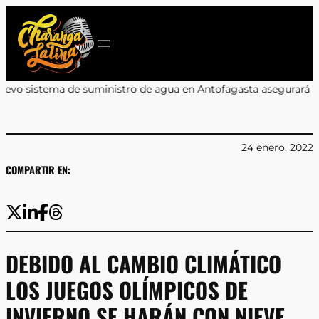
Saltar
al
contenido
ro de agua en Antofagasta asegurará el servicio durante cortes 
24 enero, 2022
COMPARTIR EN:
DEBIDO AL CAMBIO CLIMÁTICO
LOS JUEGOS OLÍMPICOS DE
INVIERNO SE HARÁN CON NIEVE