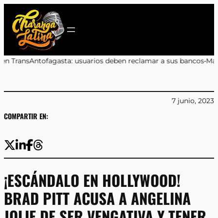
Saltar
al
contenido
: usuarios deben reclamar a sus bancos
•
Marcos Celedón: «Antofa
7 junio, 2023
COMPARTIR EN:
¡ESCÁNDALO EN HOLLYWOOD!
BRAD PITT ACUSA A ANGELINA
JOLIE DE SER VENGATIVA Y TENER