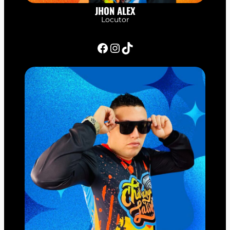
JHON ALEX
Locutor
Facebook
Instagram
TikTok