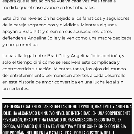
espera que la situación se vuelva cada vez más tensa a
medida que el caso avance en los tribunales.
Esta última revelación ha dejado a los fanáticos y seguidores
de la pareja sorprendidos y divididos. Mientras algunos
apoyan a Brad Pitt y creen en sus acusaciones, otros
defienden a Angelina Jolie y la ven como una madre dedicada
y comprometida.
La batalla legal entre Brad Pitt y Angelina Jolie continúa, y
solo el tiempo dirá cómo se resolverá esta complicada y
controvertida situación. Mientras tanto, los ojos del mundo
del entretenimiento permanecen atentos a cada desarrollo
en esta historia de amor convertida en una lucha legal sin
precedentes.
LA GUERRA LEGAL ENTRE LAS ESTRELLAS DE HOLLYWOOD, BRAD PITT Y ANGELINA
JOLIE, HA ALCANZADO UN NUEVO NIVEL DE INTENSIDAD. EN UNA SORPRENDENTE
REVELACIÓN, BRAD PITT HA LANZADO DURAS ACUSACIONES CONTRA SU EX
ESPOSA, ALEGANDO QUE ELLA ES VENGATIVA Y TIENE CONEXIONES CON RUSIA
QUE PODRÍAN INFLUIR EN LA BATALLA LEGAL POR LA CUSTODIA DE […]