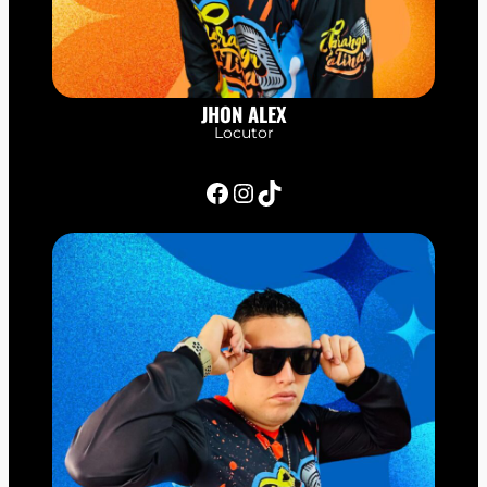
JHON ALEX
Locutor
Facebook
Instagram
TikTok