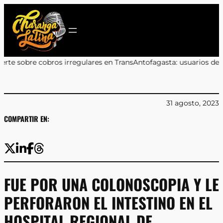
Saltar
al
contenido
irregulares en TransAntofagasta: usuarios deben reclamar a sus 
31 agosto, 2023
COMPARTIR EN:
FUE POR UNA COLONOSCOPIA Y LE
PERFORARON EL INTESTINO EN EL
HOSPITAL REGIONAL DE