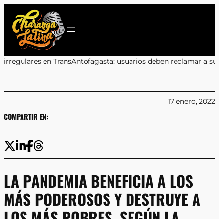
Saltar
al
contenido
ntofagasta: usuarios deben reclamar a sus bancos
•
Marcos Celedó
17 enero, 2022
COMPARTIR EN:
LA PANDEMIA BENEFICIA A LOS
MÁS PODEROSOS Y DESTRUYE A
LOS MÁS POBRES, SEGÚN LA