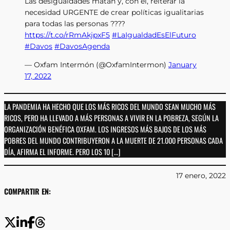
Las desigualdades matan y, con él, reiterar la
necesidad URGENTE de crear políticas igualitarias
para todas las personas ????
https://t.co/rRmAkjpxF5
#LaIgualdadEsElFuturo
#Davos
#DavosAgenda
— Oxfam Intermón (@OxfamIntermon)
January
17, 2022
LA PANDEMIA HA HECHO QUE LOS MÁS RICOS DEL MUNDO SEAN MUCHO MÁS
RICOS, PERO HA LLEVADO A MÁS PERSONAS A VIVIR EN LA POBREZA, SEGÚN LA
ORGANIZACIÓN BENÉFICA OXFAM. LOS INGRESOS MÁS BAJOS DE LOS MÁS
POBRES DEL MUNDO CONTRIBUYERON A LA MUERTE DE 21.000 PERSONAS CADA
DÍA, AFIRMA EL INFORME. PERO LOS 10 […]
17 enero, 2022
COMPARTIR EN: