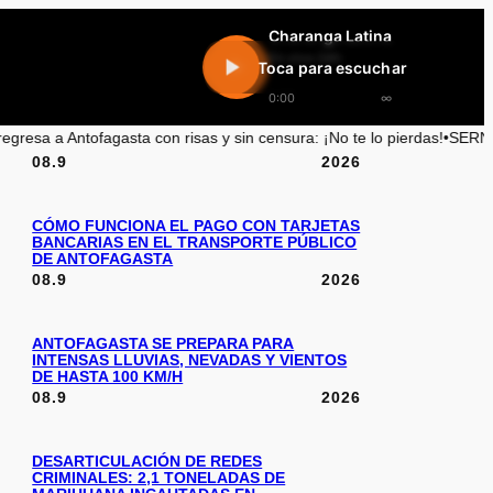
Charanga Latina
En vivo 24h
Toca para escuchar
0:00
∞
con risas y sin censura: ¡No te lo pierdas!
•
SERNAC investiga a Bipay p
08.9
2026
CÓMO FUNCIONA EL PAGO CON TARJETAS
BANCARIAS EN EL TRANSPORTE PÚBLICO
DE ANTOFAGASTA
08.9
2026
ANTOFAGASTA SE PREPARA PARA
INTENSAS LLUVIAS, NEVADAS Y VIENTOS
DE HASTA 100 KM/H
08.9
2026
DESARTICULACIÓN DE REDES
CRIMINALES: 2,1 TONELADAS DE