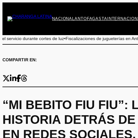
Saltar
al
contenido
NACIONAL
ANTOFAGASTA
INTERNACION
ortes de luz
•
Fiscalizaciones de jugueterías en Antofagasta: 9 de 11 lo
COMPARTIR EN:
“MI BEBITO FIU FIU”
HISTORIA DETRÁS DE
EN REDES SOCIALES.