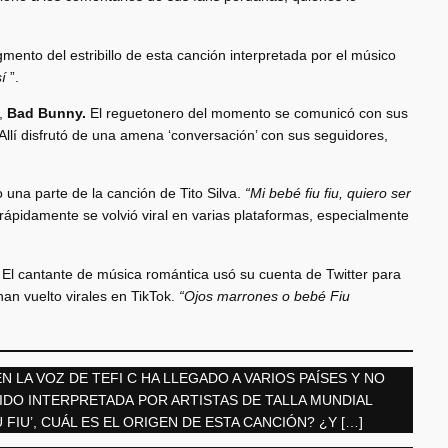
agmento del estribillo de esta canción interpretada por el músico
sí
”.
a,
Bad Bunny.
El reguetonero del momento se comunicó con sus
Allí disfrutó de una amena ‘conversación’ con sus seguidores,
 una parte de la canción de Tito Silva.
“Mi bebé fiu fiu, quiero ser
rápidamente se volvió viral en varias plataformas, especialmente
. El cantante de música romántica usó su cuenta de Twitter para
han vuelto virales en TikTok.
“Ojos marrones o bebé Fiu
EN LA VOZ DE TEFI C HA LLEGADO A VARIOS PAÍSES Y NO
SIDO INTERPRETADA POR ARTISTAS DE TALLA MUNDIAL
FIU’, CUÁL ES EL ORIGEN DE ESTA CANCIÓN? ¿Y […]