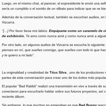
Luego, en el mismo chat, al parecer, el expresidente
le envió una sel
sería un cumplido o el sonido de un silbato para indicar que se ve bie
Además de la conversación textual, también se escuchan audios, en l
Vizcarra.
“[…] Por favor besa mis labios.
Empápame como un caramelo de ch
de exhibición.
Te amo como nunca amé y como nunca amé a alguie
Por otro lado, en algunos audios de Vizcarra se escucha lo siguiente
pienses en mí, que sueñes conmigo, que sueñes con todo lo que hace
y te quiero a mi lado”.
La originalidad y creatividad de
Titus Silva
, uno de los productores 
partes de esta conversación para crear uno de los éxitos más popul
El popular “Bad Rabbit” realizó una transmisión en vivo a través de 
conectaron para escucharlo hablar sobre sus futuros proyectos, así
reciente álbum.
Sin embargo, lo que muchos no esperaban es que
Bad Bunny
reacc