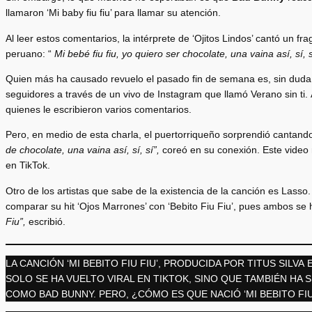
llamaron ‘Mi baby fiu fiu’ para llamar su atención.
Al leer estos comentarios, la intérprete de ‘Ojitos Lindos’ cantó un fr
peruano: “
Mi bebé fiu fiu, yo quiero ser chocolate, una vaina así, sí, 
Quien más ha causado revuelo el pasado fin de semana es, sin dud
seguidores a través de un vivo de Instagram que llamó Verano sin ti. 
quienes le escribieron varios comentarios.
Pero, en medio de esta charla, el puertorriqueño sorprendió cantando
de chocolate, una vaina así, sí, sí”,
coreó en su conexión. Este video 
en TikTok.
Otro de los artistas que sabe de la existencia de la canción es Lasso
comparar su hit ‘Ojos Marrones’ con ‘Bebito Fiu Fiu’, pues ambos se 
Fiu”,
escribió.
LA CANCIÓN ‘MI BEBITO FIU FIU’, PRODUCIDA POR TITUS SILVA 
SOLO SE HA VUELTO VIRAL EN TIKTOK, SINO QUE TAMBIÉN HA 
COMO BAD BUNNY. PERO, ¿CÓMO ES QUE NACIÓ ‘MI BEBITO FIU 