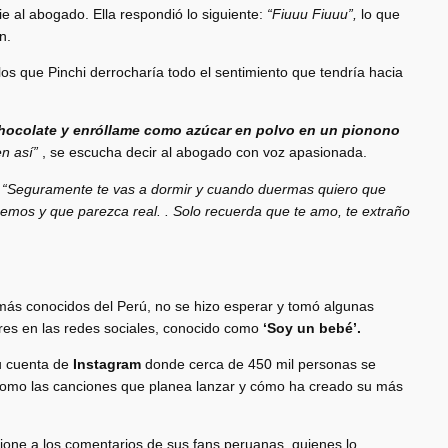
fie al abogado. Ella respondió lo siguiente:
“Fiuuu Fiuuu”,
lo que
n.
os que Pinchi derrocharía todo el sentimiento que tendría hacia
ocolate y enróllame como azúcar en polvo en un pionono
n así”
, se escucha decir al abogado con voz apasionada.
:
“Seguramente te vas a dormir y cuando duermas quiero que
mos y que parezca real. . Solo recuerda que te amo, te extraño
más conocidos del Perú, no se hizo esperar y tomó algunas
ares en las redes sociales, conocido como
‘Soy un bebé’.
su cuenta de
Instagram
donde cerca de 450 mil personas se
 como las canciones que planea lanzar y cómo ha creado su más
ione a los comentarios de sus fans peruanas, quienes lo