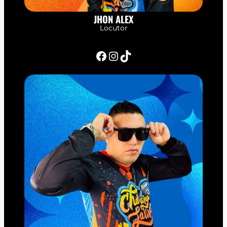
JHON ALEX
Locutor
Facebook
Instagram
TikTok