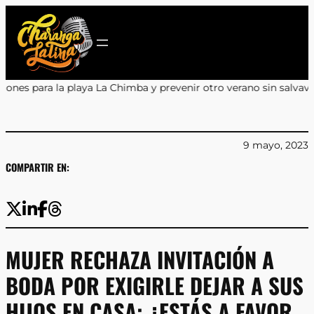
Saltar
al
contenido
a La Chimba y prevenir otro verano sin salvavidas
•
Encuentro y Ap
9 mayo, 2023
COMPARTIR EN:
MUJER RECHAZA INVITACIÓN A
BODA POR EXIGIRLE DEJAR A SUS
HIJOS EN CASA: ¿ESTÁS A FAVOR