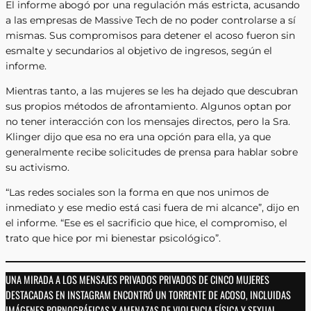
El informe abogó por una regulación más estricta, acusando
a las empresas de Massive Tech de no poder controlarse a sí
mismas. Sus compromisos para detener el acoso fueron sin
esmalte y secundarios al objetivo de ingresos, según el
informe.
Mientras tanto, a las mujeres se les ha dejado que descubran
sus propios métodos de afrontamiento. Algunos optan por
no tener interacción con los mensajes directos, pero la Sra.
Klinger dijo que esa no era una opción para ella, ya que
generalmente recibe solicitudes de prensa para hablar sobre
su activismo.
“Las redes sociales son la forma en que nos unimos de
inmediato y ese medio está casi fuera de mi alcance”, dijo en
el informe. “Ese es el sacrificio que hice, el compromiso, el
trato que hice por mi bienestar psicológico”.
UNA MIRADA A LOS MENSAJES PRIVADOS PRIVADOS DE CINCO MUJERES
DESTACADAS EN INSTAGRAM ENCONTRÓ UN TORRENTE DE ACOSO, INCLUIDAS
IMÁGENES PORNOGRÁFICAS Y AMENAZAS DE VIOLENCIA FÍSICA Y SEXUAL,