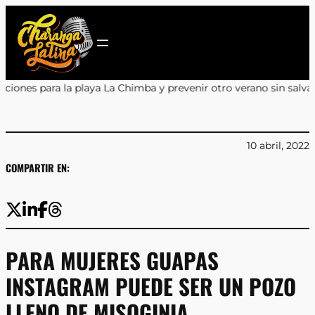
Saltar
al
contenido
 Chimba y prevenir otro verano sin salvavidas
•
Encuentro y Apren
10 abril, 2022
COMPARTIR EN:
PARA MUJERES GUAPAS
INSTAGRAM PUEDE SER UN POZO
LLENO DE MISOGINIA