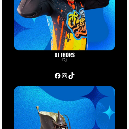
DJ JHORS
Dj
Facebook
Instagram
TikTok