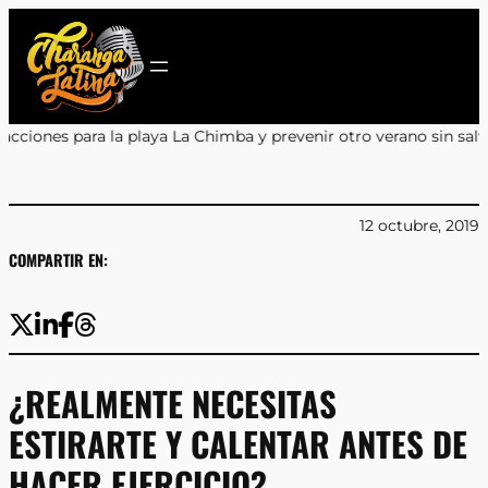
Saltar
al
contenido
Chimba y prevenir otro verano sin salvavidas
•
Encuentro y Aprend
12 octubre, 2019
COMPARTIR EN:
¿REALMENTE NECESITAS
ESTIRARTE Y CALENTAR ANTES DE
HACER EJERCICIO?