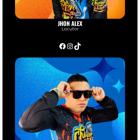
JHON ALEX
Locutor
Facebook
Instagram
TikTok