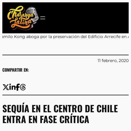
Saltar
al
contenido
or la preservación del Edificio Arrecife en Antofagasta
•
Recuper
11 febrero, 2020
COMPARTIR EN:
SEQUÍA EN EL CENTRO DE CHILE
ENTRA EN FASE CRÍTICA