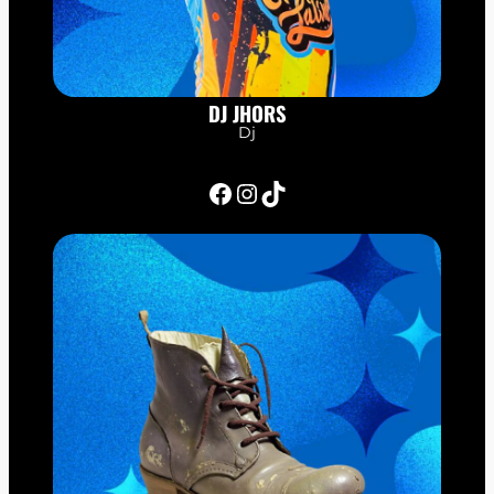
DJ JHORS
Dj
Facebook
Instagram
TikTok