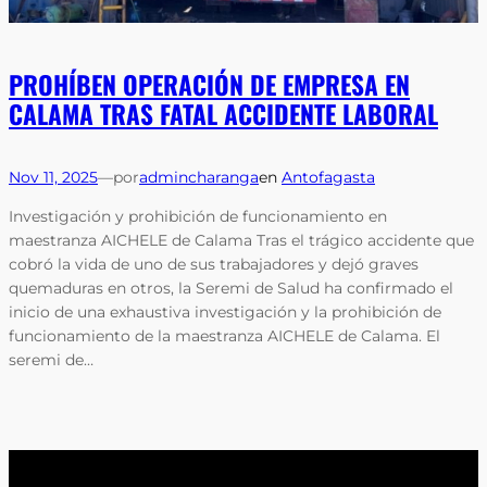
PROHÍBEN OPERACIÓN DE EMPRESA EN
CALAMA TRAS FATAL ACCIDENTE LABORAL
Nov 11, 2025
—
por
admincharanga
en
Antofagasta
Investigación y prohibición de funcionamiento en
maestranza AICHELE de Calama Tras el trágico accidente que
cobró la vida de uno de sus trabajadores y dejó graves
quemaduras en otros, la Seremi de Salud ha confirmado el
inicio de una exhaustiva investigación y la prohibición de
funcionamiento de la maestranza AICHELE de Calama. El
seremi de…