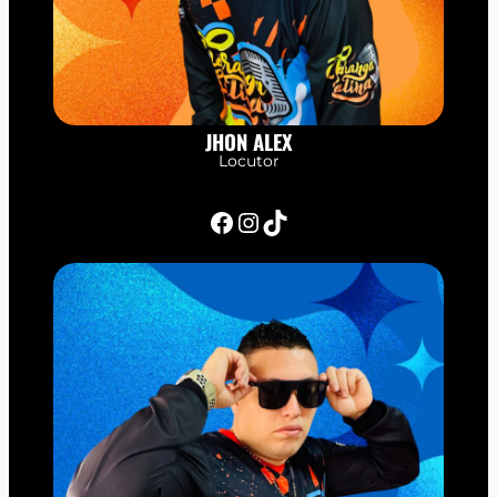
JHON ALEX
Locutor
Facebook
Instagram
TikTok