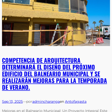
COMPETENCIA DE ARQUITECTURA
DETERMINARÁ EL DISEÑO DEL PRÓXIMO
EDIFICIO DEL BALNEARIO MUNICIPAL Y SE
REALIZARÁN MEJORAS PARA LA TEMPORADA
DE VERANO.
Sep 13, 2025
—
por
admincharanga
en
Antofagasta
Mejoras en el Balneario Municipal: Un Proyecto Integral Este