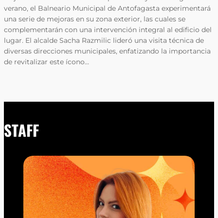
verano, el Balneario Municipal de Antofagasta experimentará
una serie de mejoras en su zona exterior, las cuales se
complementarán con una intervención integral al edificio del
lugar. El alcalde Sacha Razmilic lideró una visita técnica de
diversas direcciones municipales, enfatizando la importancia
de revitalizar este ícono…
STAFF