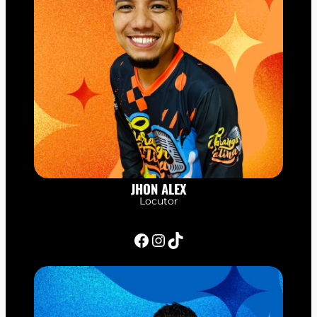
JHON ALEX
Locutor
Facebook
Instagram
TikTok