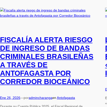
FISCALÍA ALERTA RIESGO
DE INGRESO DE BANDAS
CRIMINALES BRASILEÑAS
A TRAVÉS DE
ANTOFAGASTA POR
CORREDOR BIOCEÁNICO
E
Ene 26, 2026
—
por
admincharanga
en
Antofagasta
E
«
Durante su Cuenta Pública 2025, el Fiscal Regional de