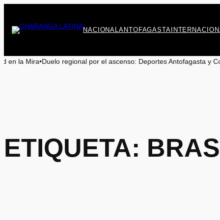
Saltar
al
contenido
NACIONAL
ANTOFAGASTA
INTERNACION
o regional por el ascenso: Deportes Antofagasta y Cobreloa se enfrent
ETIQUETA:
BRAS