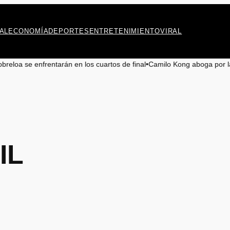
AL
ECONOMÍA
DEPORTES
ENTRETENIMIENTO
VIRAL
arán en los cuartos de final
•
Camilo Kong aboga por la preservación del 
IL