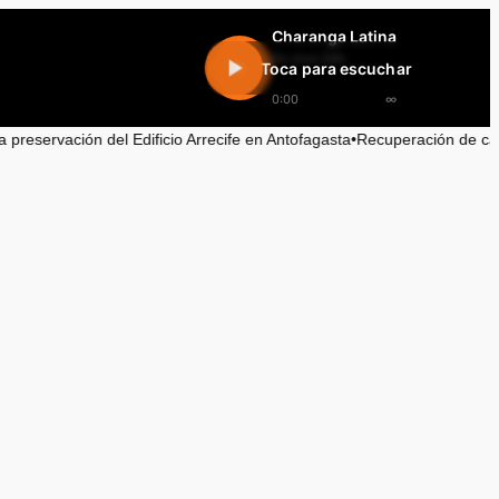
Charanga Latina
En vivo 24h
Toca para escuchar
0:00
∞
Edificio Arrecife en Antofagasta
•
Recuperación de camioneta robada en 