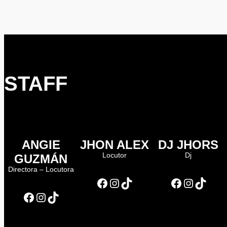
STAFF
ANGIE
JHON ALEX
DJ JHORS
Locutor
Dj
GUZMÁN
Directora – Locutora
Facebook
Instagram
TikTok
Facebook
Instagram
TikTok
Facebook
Instagram
TikTok