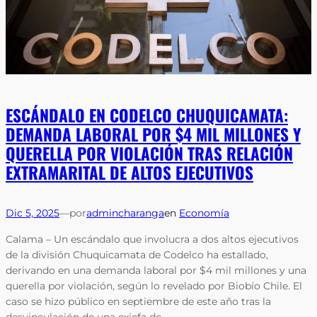
ESCÁNDALO EN CODELCO CHUQUICAMATA:
DEMANDA LABORAL POR $4 MIL MILLONES Y
QUERELLA POR VIOLACIÓN TRAS RELACIÓN
EXTRAMARITAL DE ALTOS EJECUTIVOS
Dic 5, 2025
—
por
admincharanga
en
Economía
Calama – Un escándalo que involucra a dos altos ejecutivos
de la división Chuquicamata de Codelco ha estallado,
derivando en una demanda laboral por $4 mil millones y una
querella por violación, según lo revelado por Biobío Chile. El
caso se hizo público en septiembre de este año tras la
desvinculación de una exjefa de…