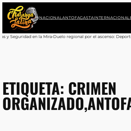
Saltar
al
contenido
NACIONAL
ANTOFAGASTA
INTERNACIONAL
a Mira
•
Duelo regional por el ascenso: Deportes Antofagasta y Cob
ETIQUETA:
CRIMEN
ORGANIZADO,ANTOFA