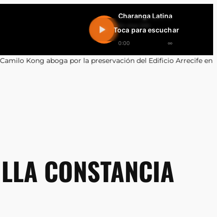
Charanga Latina
En vivo 24h
Toca para escuchar
0:00
∞
or la preservación del Edificio Arrecife en Antofagasta
•
Recuper
ILLA CONSTANCIA