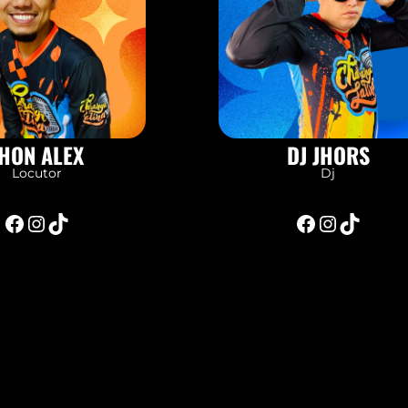
HON ALEX
DJ JHORS
Locutor
Dj
Facebook
Instagram
TikTok
Facebook
Instagram
TikTok