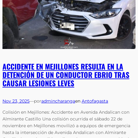
ACCIDENTE EN MEJILLONES RESULTA EN LA
DETENCIÓN DE UN CONDUCTOR EBRIO TRAS
CAUSAR LESIONES LEVES
Nov 23, 2025
—
por
admincharanga
en
Antofagasta
Colisión en Mejillones: Accidente en Avenida Andalican con
Almirante Castillo Una colisión ocurrida el sábado 22 de
noviembre en Mejillones movilizó a equipos de emergencia
hasta la intersección de Avenida Andalican con Almirante