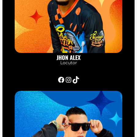
JHON ALEX
Locutor
Facebook
Instagram
TikTok