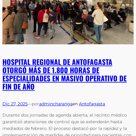
HOSPITAL REGIONAL DE ANTOFAGASTA
OTORGÓ MÁS DE 1.800 HORAS DE
ESPECIALIDADES EN MASIVO OPERATIVO DE
FIN DE AÑO
Dic 27, 2025
—
por
admincharanga
en
Antofagasta
Durante dos jornadas de agenda abierta, el recinto médico
garantizó atenciones de control que se extenderán hasta
mediados de febrero. El proceso destacó por la rapidez y la
implementación de medidas de prioridad para pacientes con