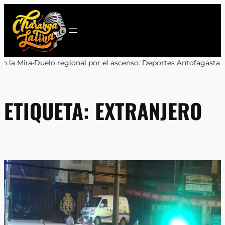
Saltar
al
contenido
or el ascenso: Deportes Antofagasta y Cobreloa se enfrentarán en
ETIQUETA:
EXTRANJERO