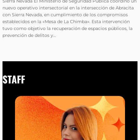
Sierra Nevada El Ministerio de Seguridad Pública coordinó un
nuevo operativo intersectorial en la intersección de Abracita
con Sierra Nevada, en cumplimiento de los compromisos
establecidos en la «Mesa de La Chimba». Esta intervención
tuvo como objetivo la recuperación de espacios públicos, la
prevención de delitos y…
STAFF