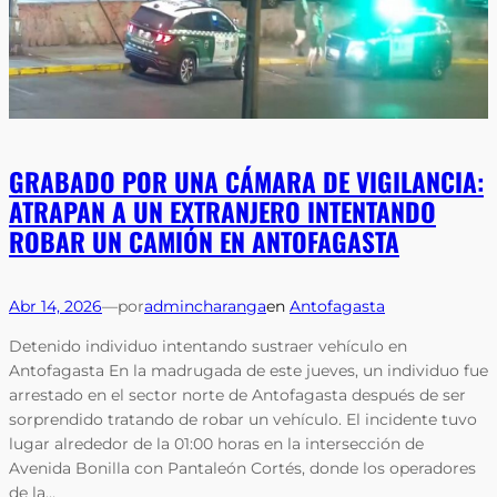
GRABADO POR UNA CÁMARA DE VIGILANCIA:
ATRAPAN A UN EXTRANJERO INTENTANDO
ROBAR UN CAMIÓN EN ANTOFAGASTA
Abr 14, 2026
—
por
admincharanga
en
Antofagasta
Detenido individuo intentando sustraer vehículo en
Antofagasta En la madrugada de este jueves, un individuo fue
arrestado en el sector norte de Antofagasta después de ser
sorprendido tratando de robar un vehículo. El incidente tuvo
lugar alrededor de la 01:00 horas en la intersección de
Avenida Bonilla con Pantaleón Cortés, donde los operadores
de la…