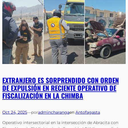
EXTRANJERO ES SORPRENDIDO CON ORDEN
DE EXPULSIÓN EN RECIENTE OPERATIVO DE
FISCALIZACIÓN EN LA CHIMBA
Oct 24, 2025
—
por
admincharanga
en
Antofagasta
Operativo intersectorial en la intersección de Abracita con