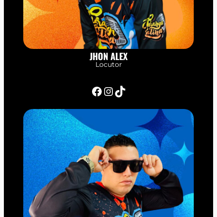
JHON ALEX
Locutor
Facebook
Instagram
TikTok