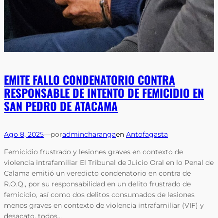
EMITE FALLO CONDENATORIO CONTRA
RESPONSABLE DE INTENTO DE FEMICIDIO EN
SAN PEDRO DE ATACAMA
Ago 8, 2025
—
por
admincharanga
en
Antofagasta
Femicidio frustrado y lesiones graves en contexto de
violencia intrafamiliar El Tribunal de Juicio Oral en lo Penal de
Calama emitió un veredicto condenatorio en contra de
R.O.Q., por su responsabilidad en un delito frustrado de
femicidio, así como dos delitos consumados de lesiones
menos graves en contexto de violencia intrafamiliar (VIF) y
desacato, todos…