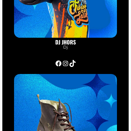
DJ JHORS
Dj
Facebook
Instagram
TikTok