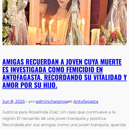
AMIGAS RECUERDAN A JOVEN CUYA MUERTE
ES INVESTIGADA COMO FEMICIDIO EN
ANTOFAGASTA, RECORDANDO SU VITALIDAD Y
AMOR POR SU HIJO.
Jun 8, 2025
—
por
admincharanga
en
Antofagasta
Justicia para Rosalinda Díaz: Un caso que conmueve a la
región El recuerdo de una joven tranquila y positiva
Recordada por sus amigas como una joven tranquila, querida