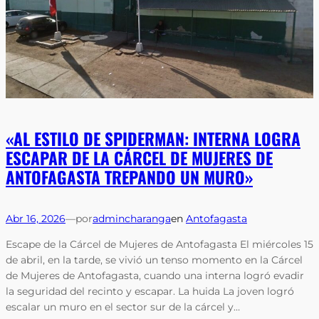
«AL ESTILO DE SPIDERMAN: INTERNA LOGRA
ESCAPAR DE LA CÁRCEL DE MUJERES DE
ANTOFAGASTA TREPANDO UN MURO»
Abr 16, 2026
—
por
admincharanga
en
Antofagasta
Escape de la Cárcel de Mujeres de Antofagasta El miércoles 15
de abril, en la tarde, se vivió un tenso momento en la Cárcel
de Mujeres de Antofagasta, cuando una interna logró evadir
la seguridad del recinto y escapar. La huida La joven logró
escalar un muro en el sector sur de la cárcel y…