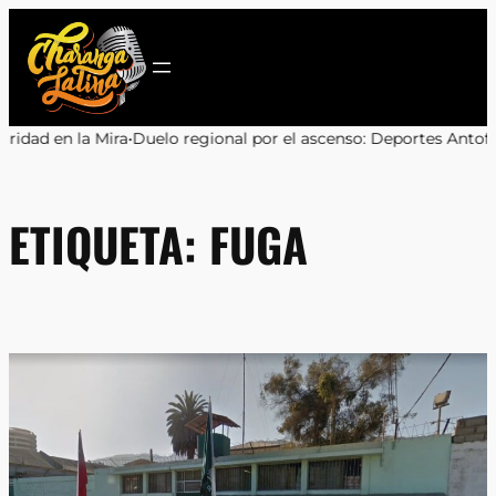
Saltar
al
contenido
lo regional por el ascenso: Deportes Antofagasta y Cobreloa se 
ETIQUETA:
FUGA