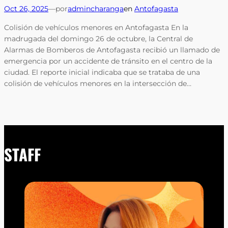
Oct 26, 2025
—
por
admincharanga
en
Antofagasta
Colisión de vehículos menores en Antofagasta En la
madrugada del domingo 26 de octubre, la Central de
Alarmas de Bomberos de Antofagasta recibió un llamado de
emergencia por un accidente de tránsito en el centro de la
ciudad. El reporte inicial indicaba que se trataba de una
colisión de vehículos menores en la intersección de…
STAFF