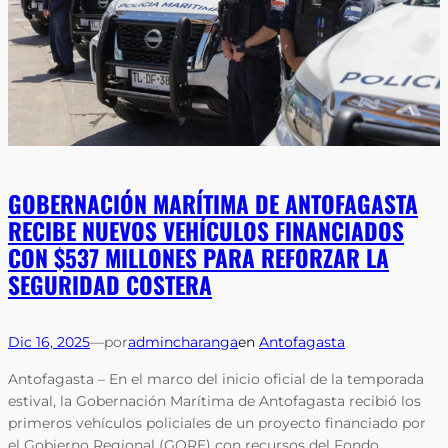
GOBERNACIÓN MARÍTIMA DE ANTOFAGASTA
RECIBE NUEVOS VEHÍCULOS FINANCIADOS
CON $537 MILLONES PARA REFORZAR LA
SEGURIDAD COSTERA
Dic 16, 2025
—
por
admincharanga
en
Antofagasta
Antofagasta – En el marco del inicio oficial de la temporada
estival, la Gobernación Marítima de Antofagasta recibió los
primeros vehículos policiales de un proyecto financiado por
el Gobierno Regional (GORE) con recursos del Fondo