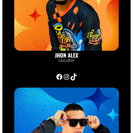
JHON ALEX
Locutor
Facebook
Instagram
TikTok