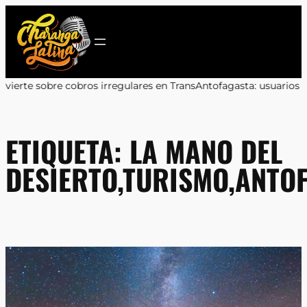
Saltar
al
contenido
regulares en TransAntofagasta: usuarios deben reclamar a sus b
ETIQUETA:
LA MANO DEL
DESIERTO,TURISMO,ANTO