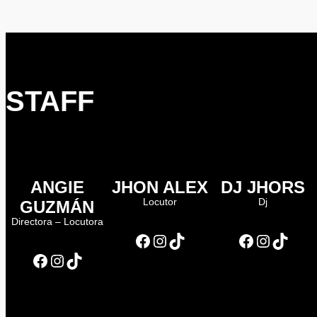
STAFF
ANGIE
JHON ALEX
DJ JHORS
Locutor
Dj
GUZMÁN
Directora – Locutora
Facebook
Instagram
TikTok
Facebook
Instagram
TikTok
Facebook
Instagram
TikTok