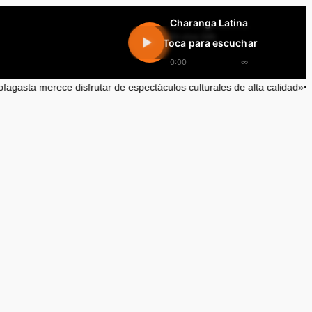
Charanga Latina
En vivo 24h
Toca para escuchar
0:00
∞
disfrutar de espectáculos culturales de alta calidad»
•
Optimismo por e