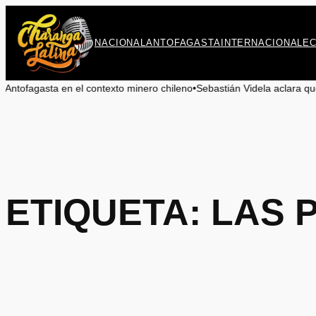
Saltar
al
contenido
NACIONAL
ANTOFAGASTA
INTERNACIONAL
E
en el contexto minero chileno
•
Sebastián Videla aclara que propuesta bo
ETIQUETA:
LAS 