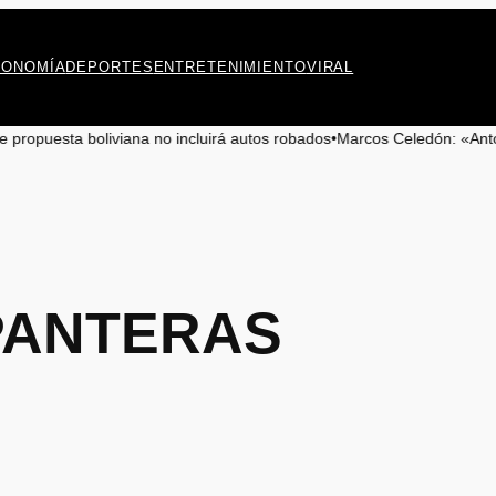
CONOMÍA
DEPORTES
ENTRETENIMIENTO
VIRAL
liviana no incluirá autos robados
•
Marcos Celedón: «Antofagasta merece 
PANTERAS