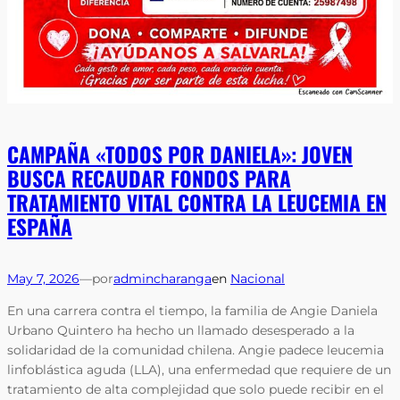
CAMPAÑA «TODOS POR DANIELA»: JOVEN
BUSCA RECAUDAR FONDOS PARA
TRATAMIENTO VITAL CONTRA LA LEUCEMIA EN
ESPAÑA
May 7, 2026
—
por
admincharanga
en
Nacional
En una carrera contra el tiempo, la familia de Angie Daniela
Urbano Quintero ha hecho un llamado desesperado a la
solidaridad de la comunidad chilena. Angie padece leucemia
linfoblástica aguda (LLA), una enfermedad que requiere de un
tratamiento de alta complejidad que solo puede recibir en el