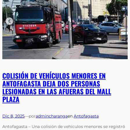
COLISIÓN DE VEHÍCULOS MENORES EN
ANTOFAGASTA DEJA DOS PERSONAS
LESIONADAS EN LAS AFUERAS DEL MALL
PLAZA
Dic 8, 2025
—
por
admincharanga
en
Antofagasta
Antofagasta – Una colisión de vehículos menores se registró