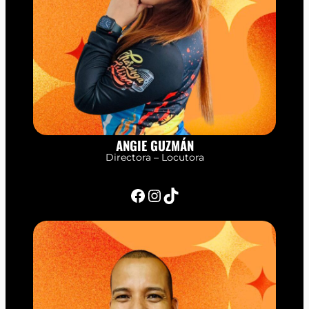
ANGIE GUZMÁN
Directora – Locutora
Facebook
Instagram
TikTok